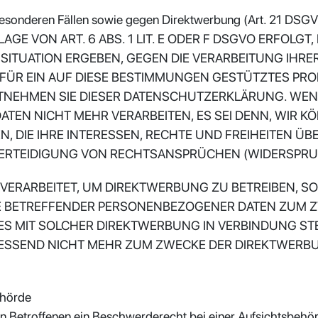
esonderen Fällen sowie gegen Direktwerbung (Art. 21 DSG
 VON ART. 6 ABS. 1 LIT. E ODER F DSGVO ERFOLGT, 
 SITUATION ERGEBEN, GEGEN DIE VERARBEITUNG IH
 FÜR EIN AUF DIESE BESTIMMUNGEN GESTÜTZTES PROF
NTNEHMEN SIE DIESER DATENSCHUTZERKLÄRUNG. WEN
TEN NICHT MEHR VERARBEITEN, ES SEI DENN, WIR
, DIE IHRE INTERESSEN, RECHTE UND FREIHEITEN ÜB
TEIDIGUNG VON RECHTSANSPRÜCHEN (WIDERSPRUCH 
RARBEITET, UM DIREKTWERBUNG ZU BETREIBEN, SO H
IE BETREFFENDER PERSONENBEZOGENER DATEN ZUM 
IT ES MIT SOLCHER DIREKTWERBUNG IN VERBINDUNG S
ESSEND NICHT MEHR ZUM ZWECKE DER DIREKTWERB
ehörde
 Betroffenen ein Beschwerderecht bei einer Aufsichtsbehörd