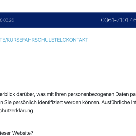
0361-7101 4
28.02.26
telc-Prüfung
immer a
TE/KURSE
FAHRSCHULE
TELC
KONTAKT
erblick darüber, was mit Ihren personenbezogenen Daten pas
n Sie persönlich identifiziert werden können. Ausführlich
chutzerklärung.
dieser Website?