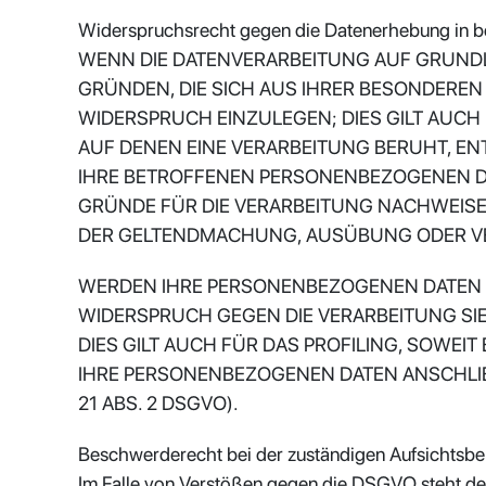
Widerspruchsrecht gegen die Datenerhebung in b
WENN DIE DATENVERARBEITUNG AUF GRUNDLAGE
GRÜNDEN, DIE SICH AUS IHRER BESONDEREN
WIDERSPRUCH EINZULEGEN; DIES GILT AUCH
AUF DENEN EINE VERARBEITUNG BERUHT, E
IHRE BETROFFENEN PERSONENBEZOGENEN DA
GRÜNDE FÜR DIE VERARBEITUNG NACHWEISEN
DER GELTENDMACHUNG, AUSÜBUNG ODER VER
WERDEN IHRE PERSONENBEZOGENEN DATEN VE
WIDERSPRUCH GEGEN DIE VERARBEITUNG S
DIES GILT AUCH FÜR DAS PROFILING, SOWE
IHRE PERSONENBEZOGENEN DATEN ANSCHLI
21 ABS. 2 DSGVO).
Beschwerderecht bei der zuständigen Aufsichtsb
Im Falle von Verstößen gegen die DSGVO steht den