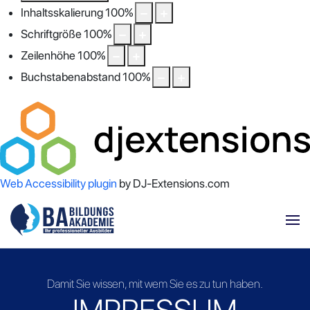
Inhaltsskalierung
100
%
Schriftgröße
100
%
Zeilenhöhe
100
%
Buchstabenabstand
100
%
Web Accessibility plugin
by DJ-Extensions.com
Damit Sie wissen, mit wem Sie es zu tun haben.