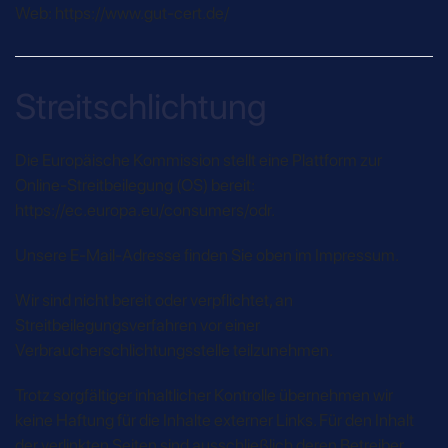
Web: https://www.gut-cert.de/
Streitschlichtung
Die Europäische Kommission stellt eine Plattform zur
Online-Streitbeilegung (OS) bereit:
https://ec.europa.eu/consumers/odr.
Unsere E-Mail-Adresse finden Sie oben im Impressum.
Wir sind nicht bereit oder verpflichtet, an
Streitbeilegungsverfahren vor einer
Verbraucherschlichtungsstelle teilzunehmen.
Trotz sorgfältiger inhaltlicher Kontrolle übernehmen wir
keine Haftung für die Inhalte externer Links. Für den Inhalt
der verlinkten Seiten sind ausschließlich deren Betreiber