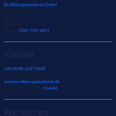
BA Bildungsakademie GmbH
Berliner Platz 7
99091 Erfurt
GERMANY
Telefon:
0361.7101 4601
Kontakt
+49 30 86 3247 0456
+49 361 7101 4602
(fax)
www.ba-bildungsakademie.de
service {at} ba-ef.de |
Kontakt
Rechtliches