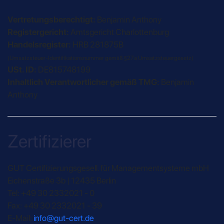
Vertretungsberechtigt:
Benjamin Anthony
Registergericht:
Amtsgericht Charlottenburg
Handelsregister:
HRB 281875B
(Umsatzsteuer-Identifikationsnummer gemäß §27a Umsatzsteuergesetz)
USt. ID:
DE815748199
Inhaltlich Verantwortlicher gemäß TMG:
Benjamin
Anthony
Zertifizierer
GUT Certifizierungsgesell. für Managementsysteme mbH
Eichenstraße 3b | 12435 Berlin
Tel: +49 30 2332021 - 0
Fax: +49 30 2332021 - 39
E-Mail:
info@gut-cert.de