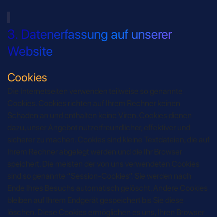
3. Datenerfassung auf unserer
Website
Cookies
Die Internetseiten verwenden teilweise so genannte
Cookies. Cookies richten auf Ihrem Rechner keinen
Schaden an und enthalten keine Viren. Cookies dienen
dazu, unser Angebot nutzerfreundlicher, effektiver und
sicherer zu machen. Cookies sind kleine Textdateien, die auf
Ihrem Rechner abgelegt werden und die Ihr Browser
speichert. Die meisten der von uns verwendeten Cookies
sind so genannte “Session-Cookies”. Sie werden nach
Ende Ihres Besuchs automatisch gelöscht. Andere Cookies
bleiben auf Ihrem Endgerät gespeichert bis Sie diese
löschen. Diese Cookies ermöglichen es uns, Ihren Browser