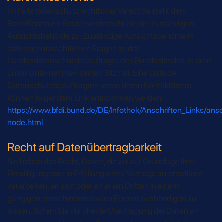
Im Falle datenschutzrechtlicher Verstöße steht dem
Betroffenen ein Beschwerderecht bei der zuständigen
Aufsichtsbehörde zu. Zuständige Aufsichtsbehörde in
datenschutzrechtlichen Fragen ist der
Landesdatenschutzbeauftragte des Bundeslandes, in dem
unser Unternehmen seinen Sitz hat. Eine Liste der
Datenschutzbeauftragten sowie deren Kontaktdaten
können folgendem Link entnommen werden:
https://www.bfdi.bund.de/DE/Infothek/Anschriften_Links/ansch
node.html
Recht auf Datenübertragbarkeit
Sie haben das Recht, Daten, die wir auf Grundlage Ihrer
Einwilligung oder in Erfüllung eines Vertrags automatisiert
verarbeiten, an sich oder an einen Dritten in einem
gängigen, maschinenlesbaren Format aushändigen zu
lassen. Sofern Sie die direkte Übertragung der Daten an