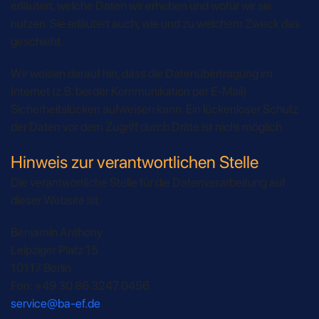
erläutert, welche Daten wir erheben und wofür wir sie
nutzen. Sie erläutert auch, wie und zu welchem Zweck das
geschieht.
Wir weisen darauf hin, dass die Datenübertragung im
Internet (z.B. bei der Kommunikation per E-Mail)
Sicherheitslücken aufweisen kann. Ein lückenloser Schutz
der Daten vor dem Zugriff durch Dritte ist nicht möglich.
Hinweis zur verantwortlichen Stelle
Die verantwortliche Stelle für die Datenverarbeitung auf
dieser Website ist:
Benjamin Anthony
Leipziger Platz 15
10117 Berlin
Fon: +49 30 86 3247 0456
service@ba-ef.de