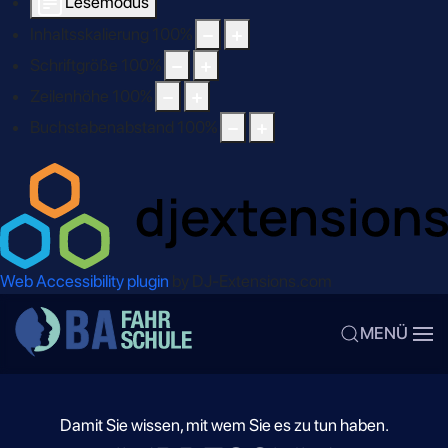
Lesemodus
Inhaltsskalierung
100
%
Schriftgröße
100
%
Zeilenhöhe
100
%
Buchstabenabstand
100
%
Web Accessibility plugin
by DJ-Extensions.com
MENÜ
Damit Sie wissen, mit wem Sie es zu tun haben.