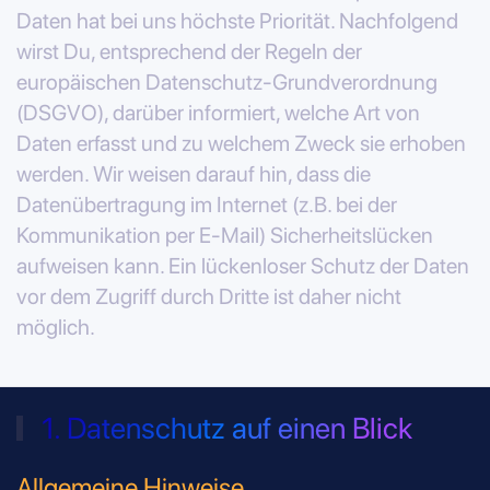
Daten hat bei uns höchste Priorität. Nachfolgend
wirst Du, entsprechend der Regeln der
europäischen Datenschutz-Grundverordnung
(DSGVO), darüber informiert, welche Art von
Daten erfasst und zu welchem Zweck sie erhoben
werden. Wir weisen darauf hin, dass die
Datenübertragung im Internet (z.B. bei der
Kommunikation per E-Mail) Sicherheitslücken
aufweisen kann. Ein lückenloser Schutz der Daten
vor dem Zugriff durch Dritte ist daher nicht
möglich.
1. Datenschutz auf einen Blick
Allgemeine Hinweise