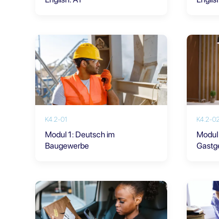
K4.2-01
K4.2-0
Modul 1: Deutsch im
Modul 
Baugewerbe
Gastg