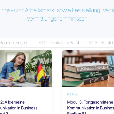
ngs- und Arbeitsmarkt sowie Feststellung, Verr
Vermittlungshemmnissen
 Business English
K4.2 - Deutsch im Beruf
K4.3 - Berufs
K4.1-03
2: Allgemeine
Modul 3: Fortgeschrittene
nikation in Business
Kommunikation in Busine
h: A2
English: B1