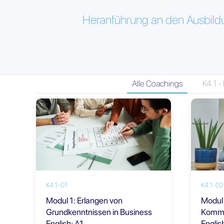
Heranführung an den Ausbildu
Alle Coachings
K4.1 -
K4.1-01
K4.1-02
Modul 1: Erlangen von
Modul 
Grundkenntnissen in Business
Kommu
English: A1
Englis