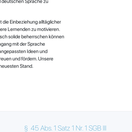
d deutschen Sprache zu
die Einbeziehung alltäglicher
ere Lernenden zu motivieren.
utsch solide beherrschen können
mgang mit der Sprache
d angepassten Ideen und
reuen und fördern. Unsere
 neuesten Stand.
§
45 Abs. 1 Satz 1 Nr. 1 SGB III