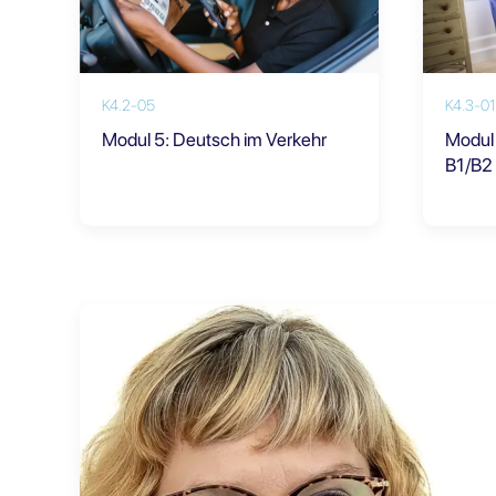
K4.2-05
K4.3-01
Modul 5: Deutsch im Verkehr
Modul 
B1/B2