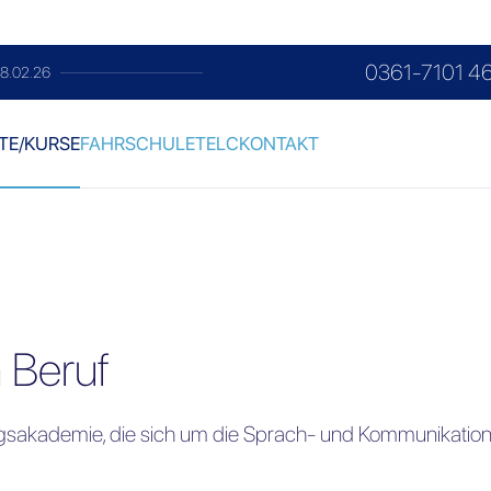
0361-7101 4
im Monat
TE/KURSE
FAHRSCHULE
TELC
KONTAKT
 Beruf
gsakademie, die sich um die Sprach- und
Kommunikation