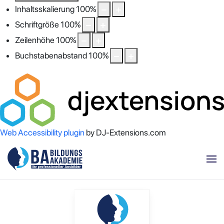
Inhaltsskalierung
100
%
Schriftgröße
100
%
Zeilenhöhe
100
%
Buchstabenabstand
100
%
Web Accessibility plugin
by DJ-Extensions.com