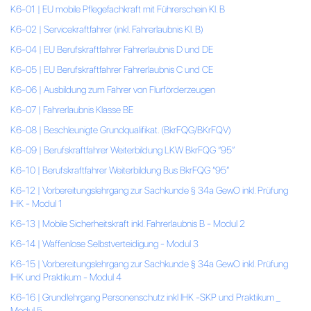
K6-01 | EU mobile Pflegefachkraft mit Führerschein Kl. B
K6-02 | Servicekraftfahrer (inkl. Fahrerlaubnis Kl. B)
K6-04 | EU Berufskraftfahrer Fahrerlaubnis D und DE
K6-05 | EU Berufskraftfahrer Fahrerlaubnis C und CE
K6-06 | Ausbildung zum Fahrer von Flurförderzeugen
K6-07 | Fahrerlaubnis Klasse BE
K6-08 | Beschleunigte Grundqualifikat. (BkrFQG/BKrFQV)
K6-09 | Berufskraftfahrer Weiterbildung LKW BkrFQG “95”
K6-10 | Berufskraftfahrer Weiterbildung Bus BkrFQG “95”
K6-12 | Vorbereitungslehrgang zur Sachkunde § 34a GewO inkl. Prüfung
IHK - Modul 1
K6-13 | Mobile Sicherheitskraft inkl. Fahrerlaubnis B - Modul 2
K6-14 | Waffenlose Selbstverteidigung - Modul 3
K6-15 | Vorbereitungslehrgang zur Sachkunde § 34a GewO inkl. Prüfung
IHK und Praktikum - Modul 4
K6-16 | Grundlehrgang Personenschutz inkl IHK -SKP und Praktikum _
Modul 5