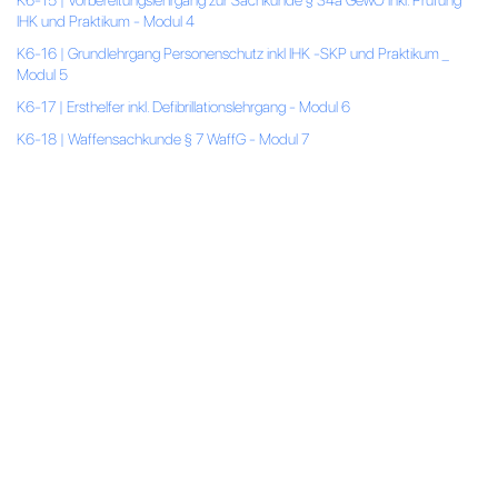
K6-15 | Vorbereitungslehrgang zur Sachkunde § 34a GewO inkl. Prüfung
IHK und Praktikum - Modul 4
K6-16 | Grundlehrgang Personenschutz inkl IHK -SKP und Praktikum _
Modul 5
K6-17 | Ersthelfer inkl. Defibrillationslehrgang - Modul 6
K6-18 | Waffensachkunde § 7 WaffG - Modul 7