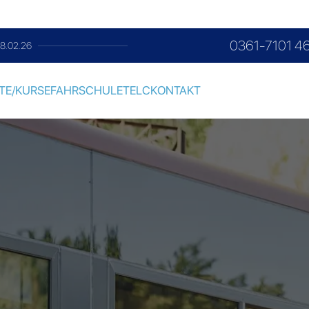
0361-7101 4
im Monat
TE/KURSE
FAHRSCHULE
TELC
KONTAKT