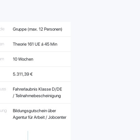
de
Gruppe (max. 12 Personen)
ten
Theorie
1
61 UE á 45 Min
aum
10 Wochen
5.311,39 €
luss
Fahrerlaubnis Klasse D/DE
/
Teilnahmebescheinigung
rung
Bildungsgutschein über
Agentur für Arbeit / Jobcenter