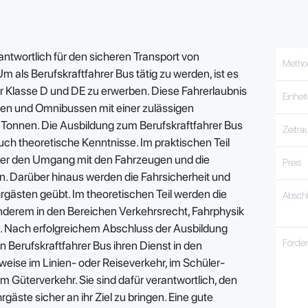
rantwortlich für den sicheren Transport von
Metho
 als Berufskraftfahrer Bus tätig zu werden, ist es
der Klasse D und DE zu erwerben. Diese Fahrerlaubnis
Einhei
en und Omnibussen mit einer zulässigen
onnen. Die Ausbildung zum Berufskraftfahrer Bus
Zeitr
uch theoretische Kenntnisse. Im praktischen Teil
rer den Umgang mit den Fahrzeugen und die
Preis
 Darüber hinaus werden die Fahrsicherheit und
rgästen geübt. Im theoretischen Teil werden die
Absch
nderem in den Bereichen Verkehrsrecht, Fahrphysik
 Nach erfolgreichem Abschluss der Ausbildung
Förde
Berufskraftfahrer Bus ihren Dienst in den
eise im Linien- oder Reiseverkehr, im Schüler-
m Güterverkehr. Sie sind dafür verantwortlich, den
gäste sicher an ihr Ziel zu bringen. Eine gute