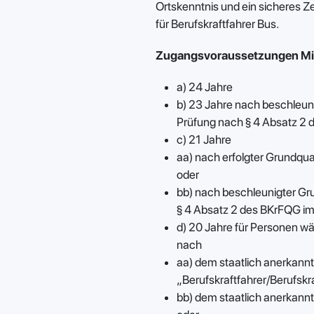
Ortskenntnis und ein sicheres 
für Berufskraftfahrer Bus.
Zugangsvoraussetzungen Min
a) 24 Jahre
b) 23 Jahre nach beschleuni
Prüfung nach § 4 Absatz 2
c) 21 Jahre
aa) nach erfolgter Grundqu
oder
bb) nach beschleunigter Gr
§ 4 Absatz 2 des BKrFQG im 
d) 20 Jahre für Personen w
nach
aa) dem staatlich anerkann
„Berufskraftfahrer/Berufskra
bb) dem staatlich anerkannt