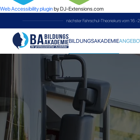
Web Accessibility plugin
by DJ-Extensions.com
telc-Prüfung
immer am letzten Samstag 
BILDUNGSAKADEMIE
ANGEBO