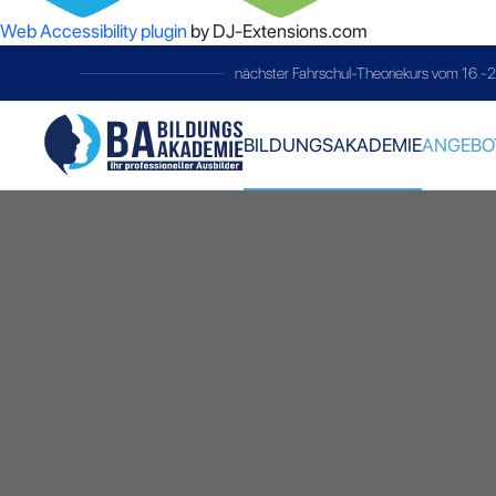
Web Accessibility plugin
by DJ-Extensions.com
26
telc-Prüfung
immer am letzt
BILDUNGSAKADEMIE
ANGEBO