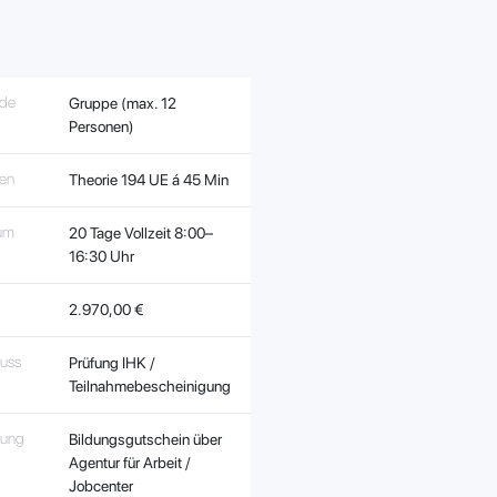
de
Gruppe (max. 12
Personen)
ten
Theorie
1
94 UE á 45 Min
aum
20 Tage Vollzeit 8:00–
16:30 Uhr
2.970,00 €
luss
Prüfung IHK /
Teilnahmebescheinigung
rung
Bildungsgutschein über
Agentur für Arbeit /
Jobcenter