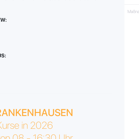
Maßna
KW:
US:
RANKENHAUSEN
Kurse in 2026
on 08 - 16:30 Uhr