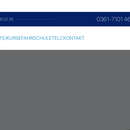
0361-7101 4
en Samstag im Monat
TE/KURSE
FAHRSCHULE
TELC
KONTAKT