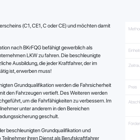
hrerscheins (C1, CE1, C oder CE) und möchten damit
Metho
ation nach BKrFQG befähigt gewerblich als
Einhei
tunternehmen LKW zu fahren. Die beschleunigte
liche Ausbildung, die jeder Kraftfahrer, der im
Zeitr
tig ist, erwerben muss!
nigten Grundqualifikation werden die Fahrsicherheit
Preis
it den Fahrzeugen vertieft. Des Weiteren werden
geführt, um die Fahrfähigkeiten zu verbessern. Im
Absch
eilnehmer unter anderem in den Bereichen
Ladungssicherung geschult.
Förde
er beschleunigten Grundqualifikation und
Teilnehmer ihren Dienst als Berufskraftfahrer